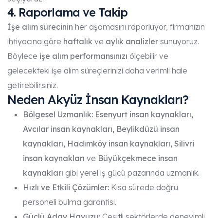
4. Raporlama ve Takip
İşe alım sürecinin
her aşamasını raporluyor, firmanızın
ihtiyacına göre
haftalık
ve
aylık analizler
sunuyoruz.
Böylece
işe alım performansınızı
ölçebilir ve
gelecekteki işe alım süreçlerinizi daha verimli hale
getirebilirsiniz.
Neden Akyüz İnsan Kaynakları?
Bölgesel Uzmanlık:
Esenyurt insan kaynakları,
Avcılar insan kaynakları, Beylikdüzü insan
kaynakları, Hadımköy insan kaynakları, Silivri
insan kaynakları
ve
Büyükçekmece insan
kaynakları
gibi yerel iş gücü pazarında uzmanlık.
Hızlı ve Etkili Çözümler:
Kısa sürede doğru
personeli bulma garantisi.
Güçlü Aday Havuzu:
Çeşitli sektörlerde deneyimli,