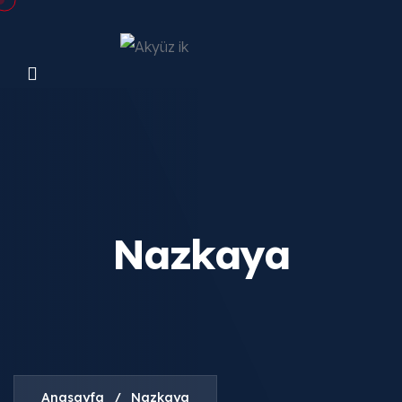
Nazkaya
Anasayfa
/
Nazkaya